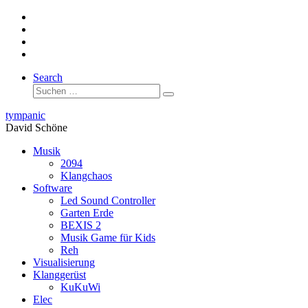
Zum
Inhalt
springen
Search
Suche
Suchen …
tympanic
David Schöne
Musik
2094
Klangchaos
Software
Led Sound Controller
Garten Erde
BEXIS 2
Musik Game für Kids
Reh
Visualisierung
Klanggerüst
KuKuWi
Elec