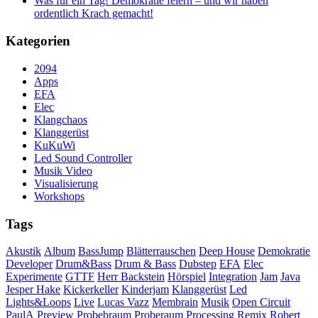
Was für ein Tag! Demokratie feiern – und wir haben
ordentlich Krach gemacht!
Kategorien
2094
Apps
EFA
Elec
Klangchaos
Klanggerüst
KuKuWi
Led Sound Controller
Musik Video
Visualisierung
Workshops
Tags
Akustik
Album
BassJump
Blätterrauschen
Deep House
Demokratie
Developer
Drum&Bass
Drum & Bass
Dubstep
EFA
Elec
Experimente
GTTF
Herr Backstein
Hörspiel
Integration
Jam
Java
Jesper Hake
Kickerkeller
Kinderjam
Klanggerüst
Led
Lights&Loops
Live
Lucas Vazz
Membrain
Musik
Open Circuit
PaulA
Preview
Probebraum
Proberaum
Processing
Remix
Robert