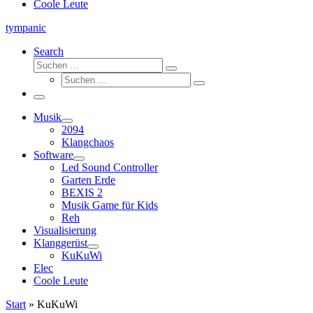
Coole Leute
tympanic
Search
Suche
Suchen …
Suche
Suchen …
Menü
Musik
2094
Klangchaos
Software
Led Sound Controller
Garten Erde
BEXIS 2
Musik Game für Kids
Reh
Visualisierung
Klanggerüst
KuKuWi
Elec
Coole Leute
Start
»
KuKuWi