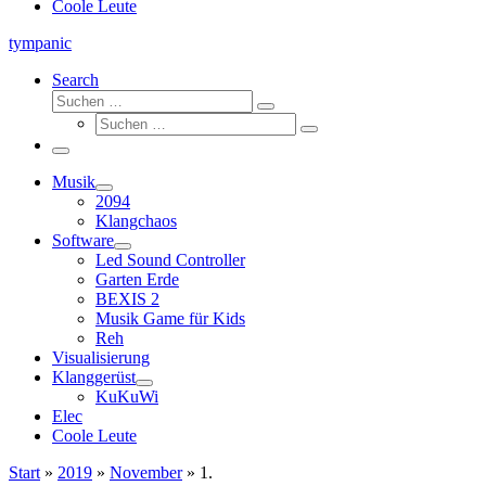
Coole Leute
tympanic
Search
Suche
Suchen …
Suche
Suchen …
Menü
Musik
2094
Klangchaos
Software
Led Sound Controller
Garten Erde
BEXIS 2
Musik Game für Kids
Reh
Visualisierung
Klanggerüst
KuKuWi
Elec
Coole Leute
Start
»
2019
»
November
»
1.