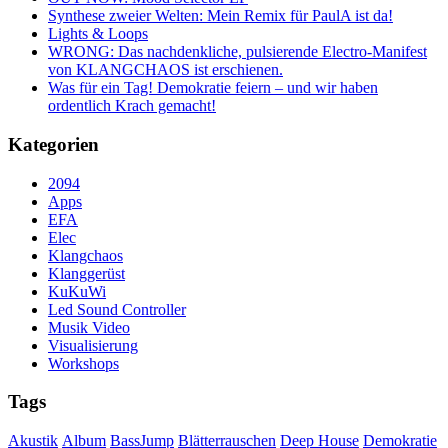
Synthese zweier Welten: Mein Remix für PaulA ist da!
Lights & Loops
WRONG: Das nachdenkliche, pulsierende Electro-Manifest
von KLANGCHAOS ist erschienen.
Was für ein Tag! Demokratie feiern – und wir haben
ordentlich Krach gemacht!
Kategorien
2094
Apps
EFA
Elec
Klangchaos
Klanggerüst
KuKuWi
Led Sound Controller
Musik Video
Visualisierung
Workshops
Tags
Akustik
Album
BassJump
Blätterrauschen
Deep House
Demokratie