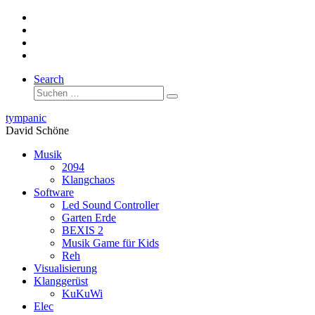
Zum
Inhalt
springen
Search
Suche
Suchen …
tympanic
David Schöne
Musik
2094
Klangchaos
Software
Led Sound Controller
Garten Erde
BEXIS 2
Musik Game für Kids
Reh
Visualisierung
Klanggerüst
KuKuWi
Elec