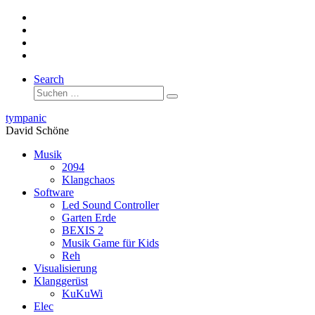
Zum
Inhalt
springen
Search
Suche
Suchen …
tympanic
David Schöne
Musik
2094
Klangchaos
Software
Led Sound Controller
Garten Erde
BEXIS 2
Musik Game für Kids
Reh
Visualisierung
Klanggerüst
KuKuWi
Elec