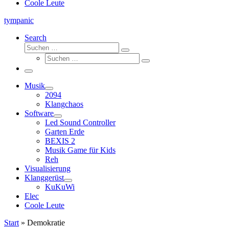
Coole Leute
tympanic
Search
Suche
Suchen …
Suche
Suchen …
Menü
Musik
2094
Klangchaos
Software
Led Sound Controller
Garten Erde
BEXIS 2
Musik Game für Kids
Reh
Visualisierung
Klanggerüst
KuKuWi
Elec
Coole Leute
Start
»
Demokratie