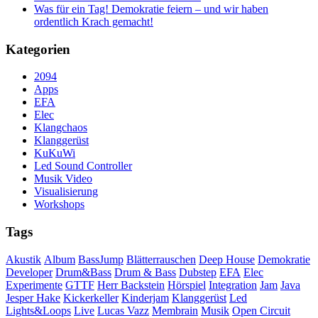
Was für ein Tag! Demokratie feiern – und wir haben
ordentlich Krach gemacht!
Kategorien
2094
Apps
EFA
Elec
Klangchaos
Klanggerüst
KuKuWi
Led Sound Controller
Musik Video
Visualisierung
Workshops
Tags
Akustik
Album
BassJump
Blätterrauschen
Deep House
Demokratie
Developer
Drum&Bass
Drum & Bass
Dubstep
EFA
Elec
Experimente
GTTF
Herr Backstein
Hörspiel
Integration
Jam
Java
Jesper Hake
Kickerkeller
Kinderjam
Klanggerüst
Led
Lights&Loops
Live
Lucas Vazz
Membrain
Musik
Open Circuit