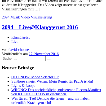
Im November 2016 hatten wir (2094) unsere erste Live-Perfomance
zu dritt im Klanggerüst. Das Video zeigt unsere selbst gestalteten
Visualisierungen mit […]
2094
Musik Video
Visualisierung
2094 – Live@Klanggerüst 2016
Klanggerüst
Live
von
davidschoene
Veröffentlicht am
27. November 2016
Suche
Suchen …
Neueste Beiträge
OUT NOW: Mood Selector EP
Synthese zweier Welten: Mein Remix für PaulA ist da!
Lights & Loops
WRONG: Das nachdenkliche, pulsierende Electro-Manifest
von KLANGCHAOS ist erschienen.
Was für ein Tag! Demokratie feiern – und wir haben
ordentlich Krach gemacht!