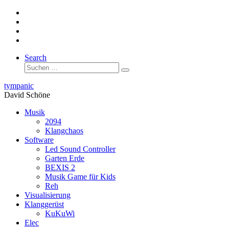
Zum
Inhalt
springen
Search
Suche
Suchen …
tympanic
David Schöne
Musik
2094
Klangchaos
Software
Led Sound Controller
Garten Erde
BEXIS 2
Musik Game für Kids
Reh
Visualisierung
Klanggerüst
KuKuWi
Elec