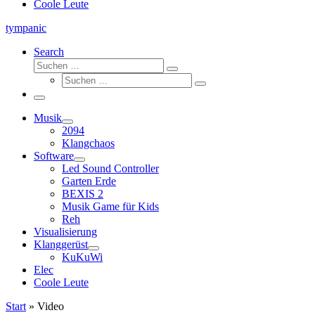
Coole Leute
tympanic
Search
Suche
Suchen …
Suche
Suchen …
Menü
Musik
2094
Klangchaos
Software
Led Sound Controller
Garten Erde
BEXIS 2
Musik Game für Kids
Reh
Visualisierung
Klanggerüst
KuKuWi
Elec
Coole Leute
Start
»
Video