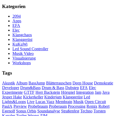
Kategorien
2094
Apps
EFA
Elec
Klangchaos
Klanggerüst
KuKuWi
Led Sound Controller
Musik Video
Visualisierung
Workshops
Tags
Akustik
Album
BassJump
Blätterrauschen
Deep House
Demokratie
Developer
Drum&Bass
Drum & Bass
Dubstep
EFA
Elec
Experimente
GTTF
Herr Backstein
Hörspiel
Integration
Jam
Java
Jesper Hake
Kickerkeller
Kinderjam
Klanggerüst
Led
Lights&Loops
Live
Lucas Vazz
Membrain
Musik
Open Circuit
PaulA
Preview
Probebraum
Proberaum
Processing
Remix
Robert
Egenolf
Sonus Orbis
Soundanalyse
Straßenfest
Techno
Torsten
Kanzler
Trailer
Wrong
ZIM