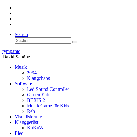
Zum
Inhalt
springen
Search
Suche
Suchen …
tympanic
David Schöne
Musik
2094
Klangchaos
Software
Led Sound Controller
Garten Erde
BEXIS 2
Musik Game für Kids
Reh
Visualisierung
Klanggerüst
KuKuWi
Elec