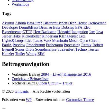
Workshops
Tags
Akustik
Album
BassJump
Blätterrauschen
Deep House
Demokratie
Developer
Drum&Bass
Drum & Bass
Dubstep
EFA
Elec
Experimente
GTTF
Herr Backstein
Hörspiel
Integration
Jam
Java
Jesper Hake
Kickerkeller
Kinderjam
Klanggerüst
Led
Lights&Loops
Live
Lucas Vazz
Membrain
Musik
Open Circuit
PaulA
Preview
Probebraum
Proberaum
Processing
Remix
Robert
Egenolf
Sonus Orbis
Soundanalyse
Straßenfest
Techno
Torsten
Kanzler
Trailer
Wrong
ZIM
Beitragsnavigation
Vorheriger Beitrag
2094 – Live@Klanggerüst 2016
Zurück zur Beitragsliste
Nächster Beitrag
Open Circuit – Trailer
© 2026
tympanic
– Alle Rechte vorbehalten
Präsentiert von
WP
– Entworfen mit dem
Customizr-Theme