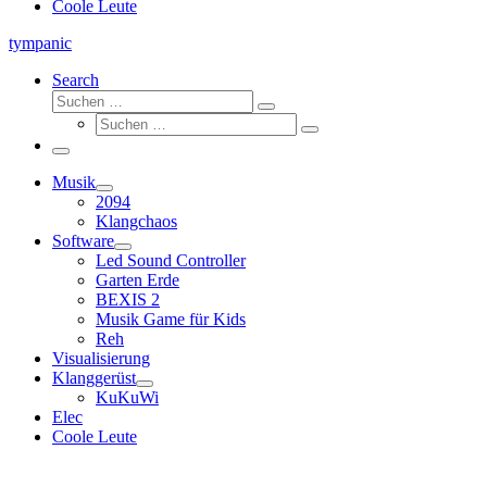
Coole Leute
tympanic
Search
Suche
Suchen …
Suche
Suchen …
Menü
Musik
2094
Klangchaos
Software
Led Sound Controller
Garten Erde
BEXIS 2
Musik Game für Kids
Reh
Visualisierung
Klanggerüst
KuKuWi
Elec
Coole Leute