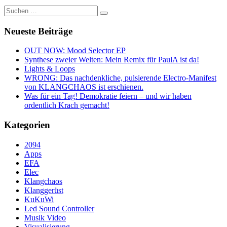
Suche
Suchen …
Neueste Beiträge
OUT NOW: Mood Selector EP
Synthese zweier Welten: Mein Remix für PaulA ist da!
Lights & Loops
WRONG: Das nachdenkliche, pulsierende Electro-Manifest
von KLANGCHAOS ist erschienen.
Was für ein Tag! Demokratie feiern – und wir haben
ordentlich Krach gemacht!
Kategorien
2094
Apps
EFA
Elec
Klangchaos
Klanggerüst
KuKuWi
Led Sound Controller
Musik Video
Visualisierung